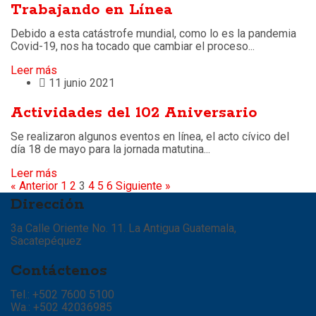
Trabajando en Línea
Debido a esta catástrofe mundial, como lo es la pandemia
Covid-19, nos ha tocado que cambiar el proceso...
Leer más
11 junio 2021
Actividades del 102 Aniversario
Se realizaron algunos eventos en línea, el acto cívico del
día 18 de mayo para la jornada matutina...
Leer más
« Anterior
1
2
3
4
5
6
Siguiente »
Dirección
3a Calle Oriente No. 11. La Antigua Guatemala,
Sacatepéquez
Contáctenos
Tel.: +502 7600 5100
Wa.: +502 42036985