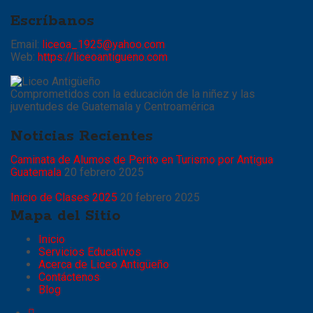
Escríbanos
Email:
liceoa_1925@yahoo.com
Web:
https://liceoantigueno.com
Comprometidos con la educación de la niñez y las
juventudes de Guatemala y Centroamérica
Noticias Recientes
Caminata de Alumos de Perito en Turismo por Antigua
Guatemala
20 febrero 2025
Inicio de Clases 2025
20 febrero 2025
Mapa del Sitio
Inicio
Servicios Educativos
Acerca de Liceo Antigüeño
Contáctenos
Blog