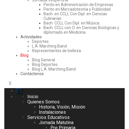
Jornada Vespertina
Perito en Administración de Empresas
Perito en Mercadotecnia y Publicidad
Bach. en CCLL Con Dipl. en Ciencias
Culinarias
Bach. CCLL Con Dipl. en Música
Bach. CCLL con O. en Ciencias Biológicas y
diplomado en Medicina
Actividades
Deportes
L.A. Marching Band
Representantes de belleza
Blog
Blog General
Blog Deportes
Blog L.A. Marching Band
Contáctenos
x
Inicio
Quienes Somos
Historia, Visión, Misión
Instalaciones
Servicios Educativos
Jornada Matutina
Pre Primaria