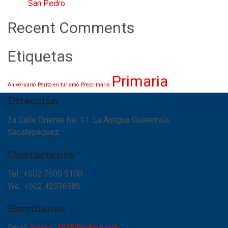
San Pedro
Recent Comments
Etiquetas
Primaria
Aniversario
Perito en turismo
Preprimaria
Dirección
3a Calle Oriente No. 11. La Antigua Guatemala,
Sacatepéquez
Contáctenos
Tel.: +502 7600 5100
Wa.: +502 42036985
Escríbanos
Email:
liceoa_1925@yahoo.com